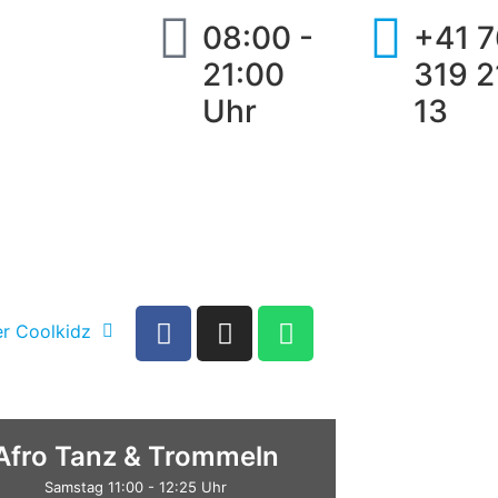
08:00 -
+41 7
21:00
319 2
Uhr
13
r Coolkidz
Afro Tanz & Trommeln
Samstag 11:00 - 12:25 Uhr