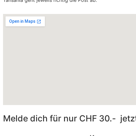
Tansania geht jeweils richtig die Post ab.
Melde dich
für nur CHF 30.-
jetz