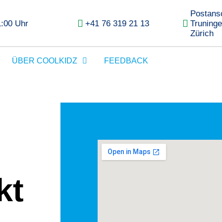
Postansc
1:00 Uhr
+41 76 319 21 13
Truning
Zürich
ÜBER COOLKIDZ
FEEDBACK
kt