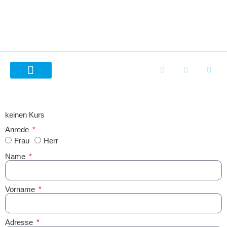
WORKSHOPS FÜR SCHULEN
ÜBER COOLKIDZ
keinen Kurs
Anrede
Frau
Herr
Name
Vorname
Adresse